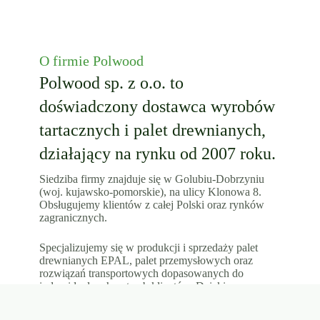
O firmie Polwood
Polwood sp. z o.o. to
doświadczony dostawca wyrobów
tartacznych i palet drewnianych,
działający na rynku od 2007 roku.
Siedziba firmy znajduje się w Golubiu-Dobrzyniu
(woj. kujawsko-pomorskie), na ulicy Klonowa 8.
Obsługujemy klientów z całej Polski oraz rynków
zagranicznych.
Specjalizujemy się w produkcji i sprzedaży palet
drewnianych EPAL, palet przemysłowych oraz
rozwiązań transportowych dopasowanych do
indywidualnych potrzeb klientów. Dzięki
wieloletniemu doświadczeniu w branży drzewnej
oraz współpracy z nowoczesnymi zakładami