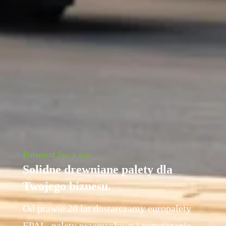
Polwood Sp. z o.o.
Solidne drewniane palety dla
Twojego biznesu.
Od prawie 20 lat dostarczamy europalety
EPAL, palety przemysłowe i rozwiązania